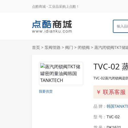
点酷商城 - 工业品采购上点酷！
首页
>
泵阀管路
>
阀门
>
闭锁阀
> 蒸汽闭锁阀TKT储
TVC-0
TVC-02蒸汽闭锁阀
￥ 联系客服
我要供货
品 牌：
韩国TANKT
型 号：
TVC-02
货 号：
DK1621