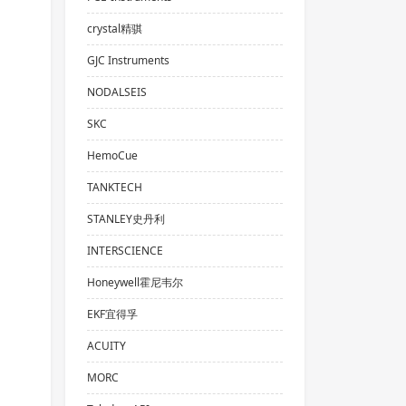
crystal精骐
GJC Instruments
NODALSEIS
SKC
HemoCue
TANKTECH
STANLEY史丹利
INTERSCIENCE
Honeywell霍尼韦尔
EKF宜得孚
ACUITY
MORC