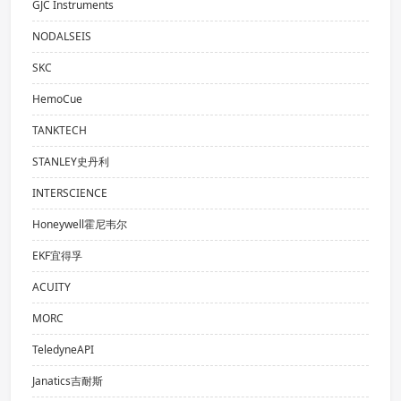
GJC Instruments
NODALSEIS
SKC
HemoCue
TANKTECH
STANLEY史丹利
INTERSCIENCE
Honeywell霍尼韦尔
EKF宜得孚
ACUITY
MORC
TeledyneAPI
Janatics吉耐斯