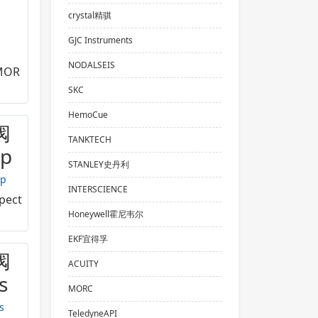
crystal精骐
GJC Instruments
NODALSEIS
SKC
HemoCue
TANKTECH
STANLEY史丹利
p
INTERSCIENCE
Honeywell霍尼韦尔
EKF宜得孚
ACUITY
MORC
s
TeledyneAPI