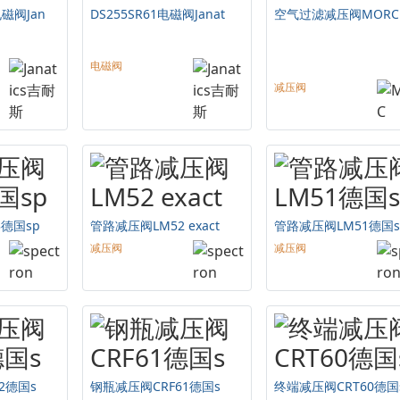
电磁阀Jan
DS255SR61电磁阀Janat
空气过滤减压阀MORC
电磁阀
减压阀
德国sp
管路减压阀LM52 exact
管路减压阀LM51德国s
减压阀
减压阀
2德国s
钢瓶减压阀CRF61德国s
终端减压阀CRT60德国