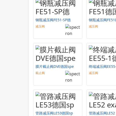
钢瓶减压阀FE51-SP德
钢瓶减压阀FE51
减压阀
减压阀
膜片截止阀DVE德国spe
终端减压阀EE55
截止阀
减压阀
管路减压阀LE53德国sp
管路减压阀LE52 e