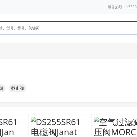
服务热线：
13333
阀
截止阀