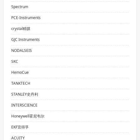
Spectrum
PCE-Instruments
crystal精骐
GJC Instruments
NODALSEIS
SKC
HemoCue
TANKTECH
STANLEY史丹利
INTERSCIENCE
Honeywell霍尼韦尔
EKF宜得孚
ACUITY