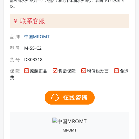
部分油水界面仪产品，包括：霍尼韦尔油水界面仪、韩国TKT油水界面
仪。
￥ 联系客服
品 牌：
中国MROMT
型 号：
M-SS-C2
货 号：
DK03318
保 障：
原装正品
售后保障
增值税发票
免运
费
MROMT