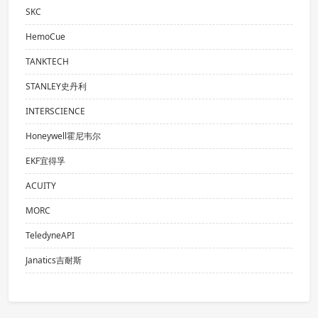
SKC
HemoCue
TANKTECH
STANLEY史丹利
INTERSCIENCE
Honeywell霍尼韦尔
EKF宜得孚
ACUITY
MORC
TeledyneAPI
Janatics吉耐斯