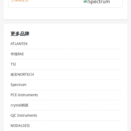
更多品牌
ATLANTEK
华瑞RAE
TSI
南非NORTECH
Spectrum
PCE-Instruments
crystal精骐
GJC Instruments
NODALSEIS