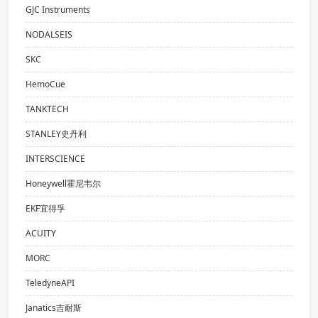
GJC Instruments
NODALSEIS
SKC
HemoCue
TANKTECH
STANLEY史丹利
INTERSCIENCE
Honeywell霍尼韦尔
EKF宜得孚
ACUITY
MORC
TeledyneAPI
Janatics吉耐斯