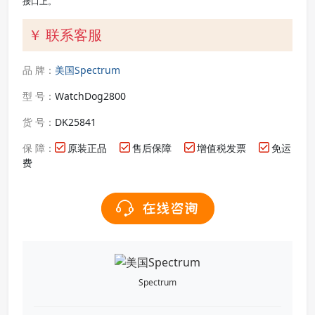
接口上。
￥ 联系客服
品 牌：
美国Spectrum
型 号：
WatchDog2800
货 号：
DK25841
保 障：
原装正品
售后保障
增值税发票
免运
费
Spectrum