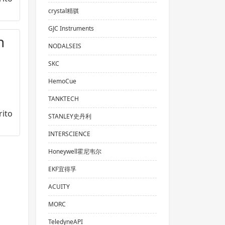
crystal精骐
GJC Instruments
NODALSEIS
SKC
HemoCue
TANKTECH
STANLEY史丹利
INTERSCIENCE
Honeywell霍尼韦尔
EKF宜得孚
ACUITY
MORC
TeledyneAPI