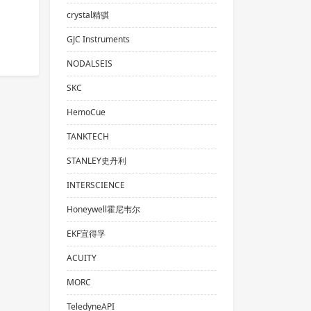
crystal精骐
GJC Instruments
NODALSEIS
SKC
HemoCue
TANKTECH
STANLEY史丹利
INTERSCIENCE
Honeywell霍尼韦尔
EKF宜得孚
ACUITY
MORC
TeledyneAPI