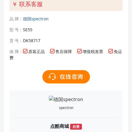
￥ 联系客服
品 牌：
德国spectron
型 号：
SE55
货 号：
DK58717
保 障：
原装正品
售后保障
增值税发票
免运
费
spectron
点酷商城
自营