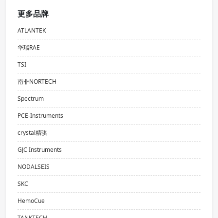
更多品牌
ATLANTEK
华瑞RAE
TSI
南非NORTECH
Spectrum
PCE-Instruments
crystal精骐
GJC Instruments
NODALSEIS
SKC
HemoCue
TANKTECH